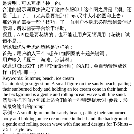
是透明，可以互相「抄」的。
合适的提示词直接决定了这件衣服印上这个图之后是「潮」还
是「土」了。（尤其是要把那种logo尺寸大小的图印上去），
那还真的需要一些「技巧」了，而用户本身未必能想到最佳提
示词，所以需要平台给于辅助。
况且，API也是要花钱的，也不能让用户无限调用（花钱）试
错不是…
所以我优先考虑的策略是这样的：
首先，用户输入三个ta想在T恤图案的主题关键词，
用户输入「夏日、海滩、冰淇淋」
我通过ChatGPT（潮牌T恤设计师）的API，会自动转翻成这
样（随机+唯一）：
Keywords: Summer, beach, ice cream
T-shirt design suggestion: A small figure on the sandy beach, patting
their sunburned body and holding an ice cream cone in their hand;
the background is a gentle and rolling ocean wave with fine sand.
然后再把下面这句加上适合T恤的一些特定提示词+参数，形
成最终输出的prompt：
示例～A small figure on the sandy beach, patting their sunburned
body and holding an ice cream cone in their hand; the background is
a gentle and rolling ocean wave with fine sand designs for T-Shirts –
v 5.1 –style raw