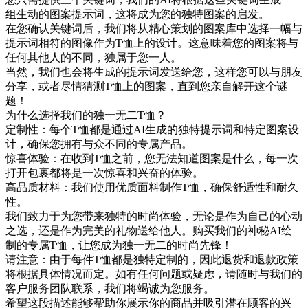
组生动的图案提示词，这将成为您的独特图案的启发。
在您确认关键词后，我们将从精心策划的图案库中选择一幅与
提示词相符的图像作为T恤上的设计。这意味着您的图案将与
任何其他人的不同，独属于您一人。
当然，我们也会将生成的提示词发送给您，这样您可以与朋友
分享，或者尽情猜测T恤上的图案，直到您亲自解开这个谜
题！
为什么选择我们的独一无二T恤？
定制性：每个T恤都是通过AI生成的独特提示词和特定图案设
计，确保您拥有与众不同的专属产品。
惊喜体验：在收到T恤之前，您无法知道图案是什么，每一次
打开包裹都将是一次惊喜和兴奋的体验。
高品质材料：我们使用优质面料制作T恤，确保舒适性和耐久
性。
我们致力于为您带来独特的时尚体验，无论是作为自己的心动
之选，还是作为完美的礼物送给他人。购买我们的神秘AI绘
制的专属T恤，让您成为独一无二的时尚先锋！
请注意：由于每件T恤都是独特定制的，因此退货和退款政策
将根据具体情况而定。如有任何问题或疑虑，请随时与我们的
客户服务团队联系，我们将竭诚为您服务。
希望这段描述能够帮助你展示你的商品并吸引潜在顾客的兴