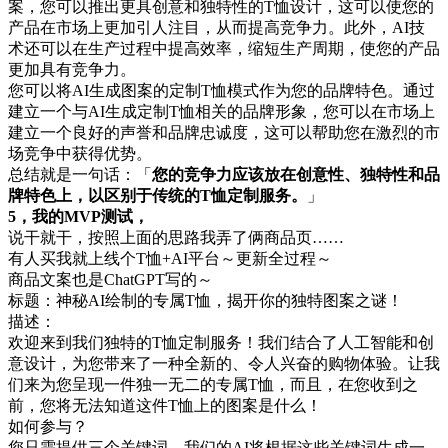
案，您可以推出更具创意和独特性的T恤设计，这可以使您的
产品在市场上更加引人注目，从而提高竞争力。此外，AI技
术还可以在生产过程中提高效率，缩短生产周期，使您的产品
更加具有竞争力。
您可以将AI生成图案的定制T恤模式作为您的品牌特色。通过
建立一个与AI生成定制T恤相关的品牌形象，您可以在市场上
建立一个良好的声誉和品牌忠诚度，这可以帮助您在激烈的市
场竞争中获得优势。
总结就是一句话：「
您的竞争力应该放在创意性、独特性和品
牌特色上，以区别于传统的T恤定制服务。
」
5，我的MVP测试，
说干就干，按照上面的思路我弄了俩商品页……
有人买我就上线个T恤+AI平台～更新全过程～
商品文案也是ChatGPT写的～
标题：神秘AI绘制的专属T恤，揭开你的独特图案之谜！
描述：
欢迎来到我们独特的T恤定制服务！我们结合了人工智能和创
意设计，为您带来了一种全新的、令人兴奋的购物体验。让我
们来为您呈现一件独一无二的专属T恤，而且，在您收到之
前，您将无法知道这件T恤上的图案是什么！
如何参与？
您只需提供三个关键词，我们的AI将根据这些关键词生成一